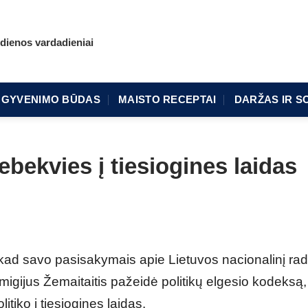
dienos vardadieniai
GYVENIMO BŪDAS
MAISTO RECEPTAI
DARŽAS IR S
ebekvies į tiesiogines laidas
ad savo pasisakymais apie Lietuvos nacionalinį radij
igijus Žemaitaitis pažeidė politikų elgesio kodeksą,
tiko į tiesiogines laidas.