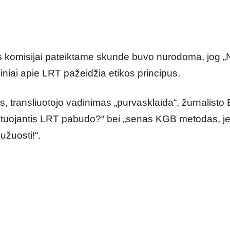
kos komisijai pateiktame skunde buvo nurodoma, jog
iniai apie LRT pažeidžia etikos principus.
ms, transliuotojo vadinimas „purvasklaida“, žurnalis
unistuojantis LRT pabudo?“ bei „senas KGB metodas, je
užuosti!“.