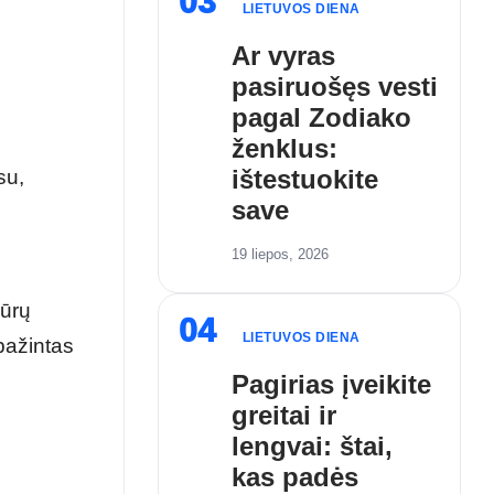
03
LIETUVOS DIENA
Ar vyras
pasiruošęs vesti
pagal Zodiako
ženklus:
ištestuokite
su,
save
19 liepos, 2026
dūrų
04
LIETUVOS DIENA
pažintas
Pagirias įveikite
greitai ir
lengvai: štai,
kas padės