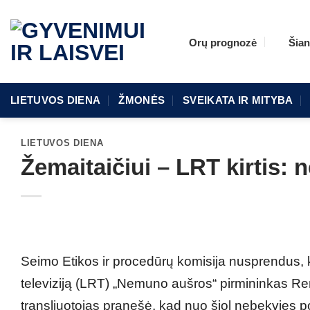
Skip
to
Orų prognozė
Šian
content
LIETUVOS DIENA
ŽMONĖS
SVEIKATA IR MITYBA
LIETUVOS DIENA
Žemaitaičiui – LRT kirtis: n
Seimo Etikos ir procedūrų komisija nusprendus, k
televiziją (LRT) „Nemuno aušros“ pirmininkas Rem
transliuotojas pranešė, kad nuo šiol nebekvies poli