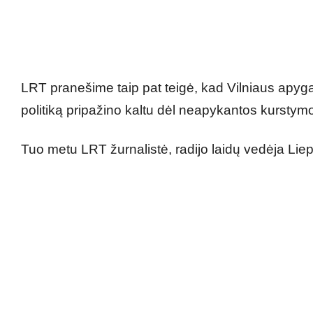
LRT pranešime taip pat teigė, kad Vilniaus apy
politiką pripažino kaltu dėl neapykantos kurstym
Tuo metu LRT žurnalistė, radijo laidų vedėja Liep