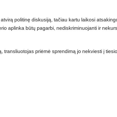
virą politinę diskusiją, tačiau kartu laikosi atsaking
terio aplinka būtų pagarbi, nediskriminuojanti ir nekur
 transliuotojas priėmė sprendimą jo nekviesti į tiesi