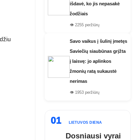
išdavė, ko jis nepasakė
žodžiais
👁️ 2255 peržiūrų
džiu
Savo vaikus į šulinį įmetęs
Saviečių siaubūnas grįžta
į laisvę: jo aplinkos
žmonių ratą sukaustė
nerimas
👁️ 1953 peržiūrų
01
LIETUVOS DIENA
Dosniausi vyrai