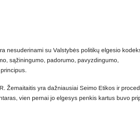
i yra nesuderinami su Valstybės politikų elgesio kodek
gumo, sąžiningumo, padorumo, pavyzdingumo,
rincipus.
R. Žemaitaitis yra dažniausiai Seimo Etikos ir proce
taras, vien pernai jo elgesys penkis kartus buvo pri