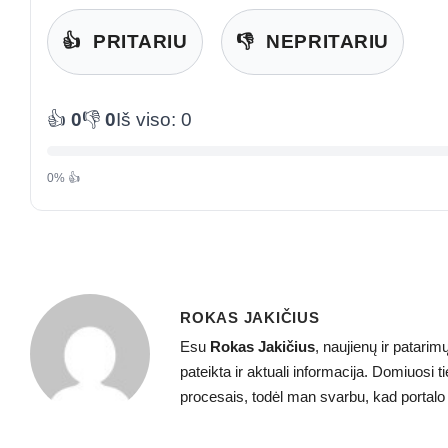
👍
PRITARIU
👎
NEPRITARIU
👍
0
👎
0
Iš viso: 0
0% 👍
ROKAS JAKIČIUS
Esu
Rokas Jakičius
, naujienų ir patarim
pateikta ir aktuali informacija. Domiuosi 
procesais, todėl man svarbu, kad portalo tu