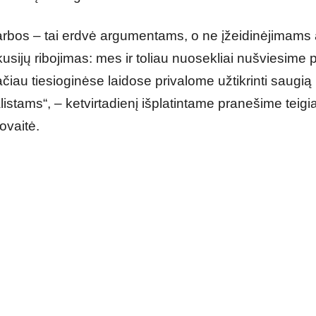
garbos – tai erdvė argumentams, o ne įžeidinėjimams 
ijų ribojimas: mes ir toliau nuosekliai nušviesime po
čiau tiesioginėse laidose privalome užtikrinti saugią 
istams“, – ketvirtadienį išplatintame pranešime teig
ovaitė.