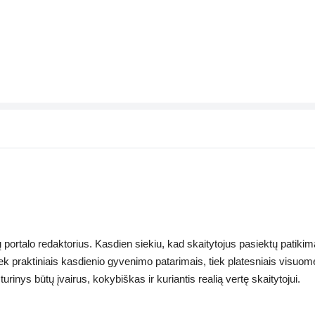
ų portalo redaktorius. Kasdien siekiu, kad skaitytojus pasiektų patikima
tiek praktiniais kasdienio gyvenimo patarimais, tiek platesniais visuo
rinys būtų įvairus, kokybiškas ir kuriantis realią vertę skaitytojui.