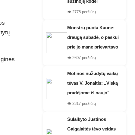
sužinoję kodėl
👁️ 2778 peržiūrų
os
Monstrų puota Kaune:
stytų
draugą subadė, o paskui
prie jo mane prievartavo
👁️ 2607 peržiūrų
ogines
Motinos nužudytų vaikų
tėvas V. Jonaitis: „Viską
pradėjome iš naujo“
👁️ 2317 peržiūrų
Sulaikyto Justinos
Gaigalaitės tėvo veidas