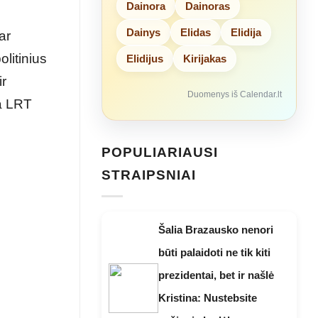
Dainora
Dainoras
Dainys
Elidas
Elidija
ar
litinius
Elidijus
Kirijakas
ir
Duomenys iš Calendar.lt
ia LRT
POPULIARIAUSI
STRAIPSNIAI
Šalia Brazausko nenori
būti palaidoti ne tik kiti
prezidentai, bet ir našlė
Kristina: Nustebsite