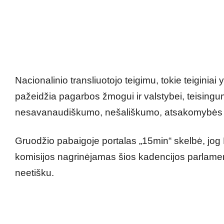
Nacionalinio transliuotojo teigimu, tokie teiginia
pažeidžia pagarbos žmogui ir valstybei, teisin
nesavanaudiškumo, nešališkumo, atsakomybės p
Gruodžio pabaigoje portalas „15min“ skelbė, jog 
komisijos nagrinėjamas šios kadencijos parlamen
neetišku.