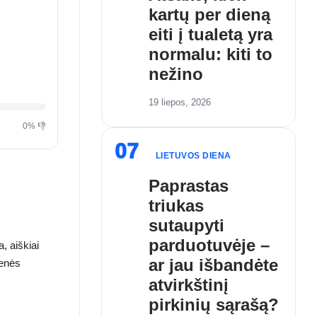
kartų per dieną
eiti į tualetą yra
normalu: kiti to
nežino
19 liepos, 2026
0% 👎
07
LIETUVOS DIENA
Paprastas
triukas
sutaupyti
parduotuvėje –
, aiškiai
ar jau išbandėte
menės
atvirkštinį
pirkinių sąrašą?