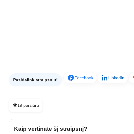
Facebook
LinkedIn
Pasidalink straipsniu!
👁️
19 peržiūrų
Kaip vertinate šį straipsnį?