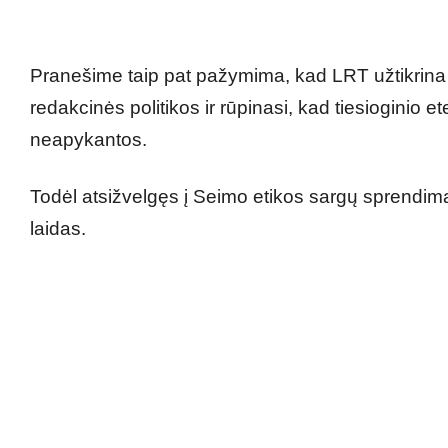
Pranešime taip pat pažymima, kad LRT užtikrina at
redakcinės politikos ir rūpinasi, kad tiesioginio e
neapykantos.
Todėl atsižvelgęs į Seimo etikos sargų sprendimą,
laidas.