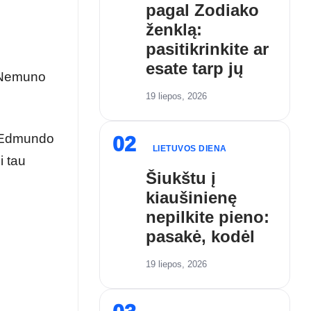
pagal Zodiako
ženklą:
pasitikrinkite ar
esate tarp jų
 „Nemuno
19 liepos, 2026
to Edmundo
02
LIETUVOS DIENA
i tau
Šiukštu į
kiaušinienę
nepilkite pieno:
pasakė, kodėl
19 liepos, 2026