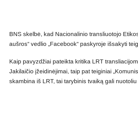
BNS skelbė, kad Nacionalinio transliuotojo Eti
aušros“ vedlio „Facebook“ paskyroje išsakyti teig
Kaip pavyzdžiai pateikta kritika LRT transliacijo
Jakilaičio įžeidinėjimai, taip pat teiginiai „Kom
skambina iš LRT, tai tarybinis tvaiką gali nuotoliu 