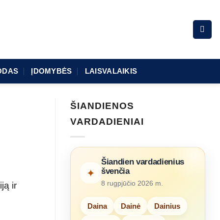
ODAS
ĮDOMYBĖS
LAISVALAIKIS
ŠIANDIENOS
VARDADIENIAI
Šiandien vardadienius
švenčia
✦
8 rugpjūčio 2026 m.
ą ir
Daina
Dainė
Dainius