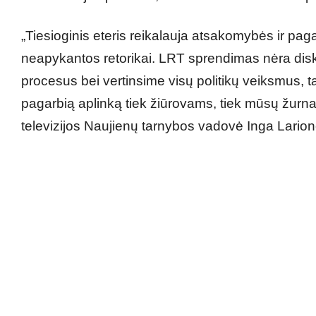
„Tiesioginis eteris reikalauja atsakomybės ir pa
neapykantos retorikai. LRT sprendimas nėra diskus
procesus bei vertinsime visų politikų veiksmus, ta
pagarbią aplinką tiek žiūrovams, tiek mūsų žurnal
televizijos Naujienų tarnybos vadovė Inga Larion