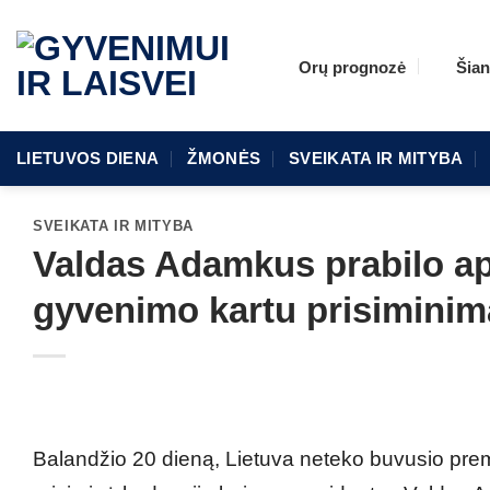
Skip
to
Orų prognozė
Šian
content
LIETUVOS DIENA
ŽMONĖS
SVEIKATA IR MITYBA
SVEIKATA IR MITYBA
Valdas Adamkus prabilo ap
gyvenimo kartu prisiminim
Balandžio 20 dieną, Lietuva neteko buvusio prem