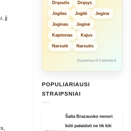
Drąsutis
Drąsys
Jogilas
Jogilė
Jogina
 jį
Joginas
Joginė
Kajetonas
Kajus
Narsutė
Narsutis
Duomenys iš Calendar.lt
POPULIARIAUSI
STRAIPSNIAI
Šalia Brazausko nenori
būti palaidoti ne tik kiti
s,