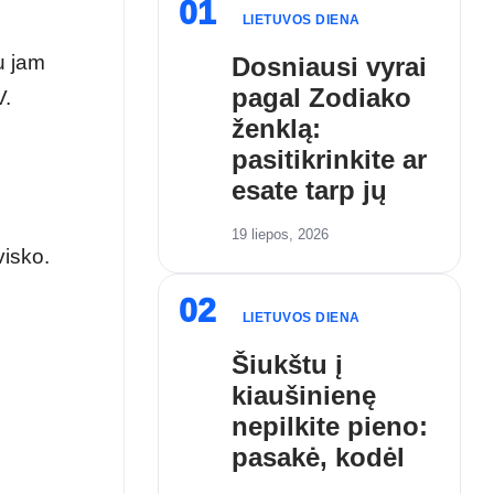
01
LIETUVOS DIENA
u jam
Dosniausi vyrai
pagal Zodiako
V.
ženklą:
pasitikrinkite ar
esate tarp jų
19 liepos, 2026
visko.
02
LIETUVOS DIENA
Šiukštu į
kiaušinienę
nepilkite pieno:
pasakė, kodėl