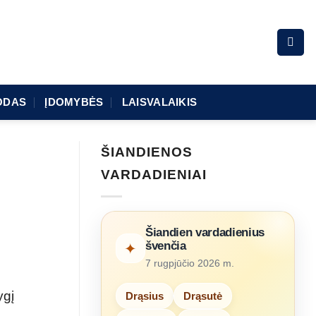
ODAS
ĮDOMYBĖS
LAISVALAIKIS
ŠIANDIENOS
VARDADIENIAI
Šiandien vardadienius
švenčia
✦
7 rugpjūčio 2026 m.
ygį
Drąsius
Drąsutė