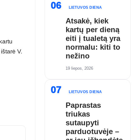
06
LIETUVOS DIENA
Atsakė, kiek
kartų per dieną
eiti į tualetą yra
kartu
normalu: kiti to
ištarė V.
nežino
19 liepos, 2026
07
LIETUVOS DIENA
Paprastas
triukas
sutaupyti
parduotuvėje –