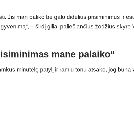
ti. Jis man paliko be galo didelius prisiminimus ir es
gyvenimą“, – širdį giliai paliečiančius žodžius skyrė 
risiminimas mane palaiko“
amkus minutėlę patylį ir ramiu tonu atsako, jog būna 