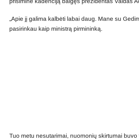
prisiminė kadenciją baigęs prezidentas Valdas 
„Apie jį galima kalbėti labai daug. Mane su Gedim
pasirinkau kaip ministrą pirmininką.
Tuo metu nesutarimai, nuomonių skirtumai buvo t