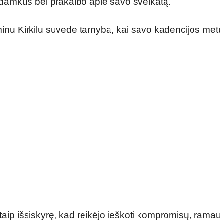
Adamkus bei prakalbo apie savo sveikatą.
inu Kirkilu suvedė tarnyba, kai savo kadencijos metu,
aip išsiskyrę, kad reikėjo ieškoti kompromisų, ramau