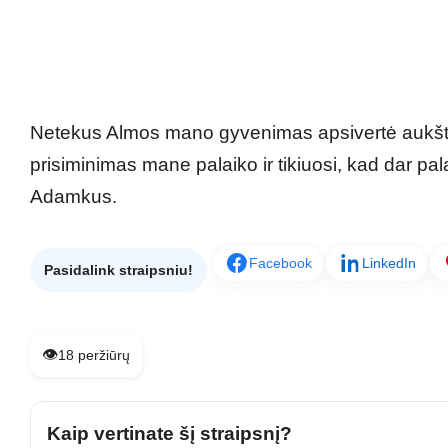
Netekus Almos mano gyvenimas apsivertė aukštyn
prisiminimas mane palaiko ir tikiuosi, kad dar pala
Adamkus.
Facebook
LinkedIn
Pasidalink straipsniu!
👁️
18 peržiūrų
Kaip vertinate šį straipsnį?