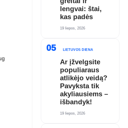
greitai ir
lengvai: štai,
kas padės
19 liepos, 2026
05
LIETUVOS DIENA
ug
Ar įžvelgsite
populiaraus
atlikėjo veidą?
Pavyksta tik
akyliausiems –
išbandyk!
19 liepos, 2026