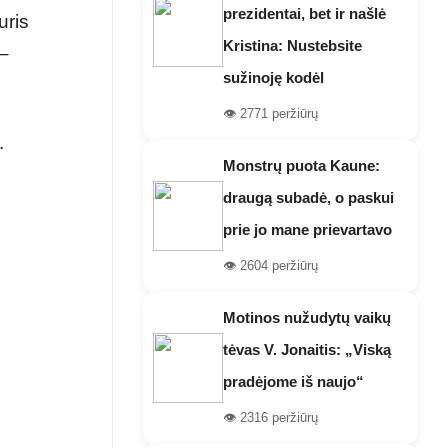
prezidentai, bet ir našlė
uris
Kristina: Nustebsite
 –
sužinoję kodėl
👁️ 2771 peržiūrų
.
Monstrų puota Kaune:
draugą subadė, o paskui
prie jo mane prievartavo
👁️ 2604 peržiūrų
Motinos nužudytų vaikų
tėvas V. Jonaitis: „Viską
pradėjome iš naujo“
👁️ 2316 peržiūrų