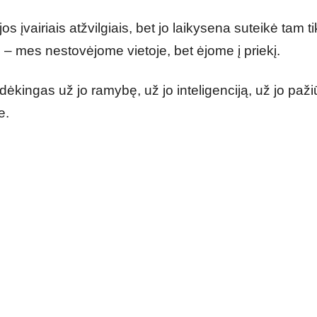
os įvairiais atžvilgiais, bet jo laikysena suteikė tam t
 – mes nestovėjome vietoje, bet ėjome į priekį.
dėkingas už jo ramybę, už jo inteligenciją, už jo paži
e.