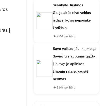
Sulaikyto Justinos
ikros
Gaigalaitės tėvo veidas
išdavė, ko jis nepasakė
žodžiais
ūras į
👁️ 2251 peržiūrų
Savo vaikus į šulinį įmetęs
Saviečių siaubūnas grįžta
į laisvę: jo aplinkos
žmonių ratą sukaustė
nerimas
👁️ 1947 peržiūrų