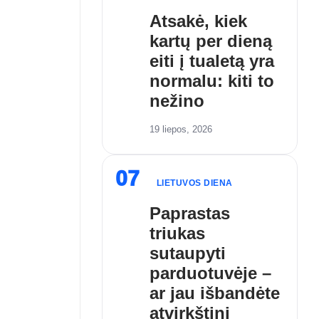
Atsakė, kiek
kartų per dieną
eiti į tualetą yra
normalu: kiti to
nežino
19 liepos, 2026
07
LIETUVOS DIENA
Paprastas
triukas
sutaupyti
parduotuvėje –
ar jau išbandėte
atvirkštinį