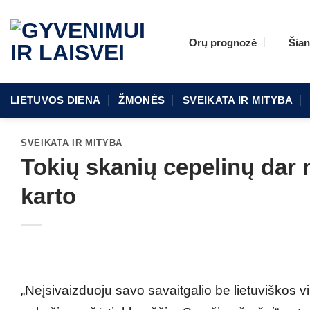
Skip
to
Orų prognozė
Šian
content
LIETUVOS DIENA
ŽMONĖS
SVEIKATA IR MITYBA
SVEIKATA IR MITYBA
Tokių skanių cepelinų dar n
karto
„Neįsivaizduoju savo savaitgalio be lietuviškos v