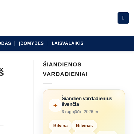
ODAS
ĮDOMYBĖS
LAISVALAIKIS
ŠIANDIENOS
š
VARDADIENIAI
Šiandien vardadienius
švenčia
✦
6 rugpjūčio 2026 m.
 –
Bilvina
Bilvinas