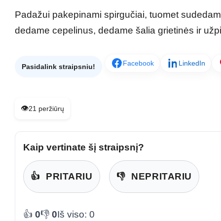
Padažui pakepinami spirgučiai, tuomet sudedami 
dedame cepelinus, dedame šalia grietinės ir užpi
Facebook
LinkedIn
Pasidalink straipsniu!
👁️
21 peržiūrų
Kaip vertinate šį straipsnį?
👍
PRITARIU
👎
NEPRITARIU
👍
0
👎
0
Iš viso: 0