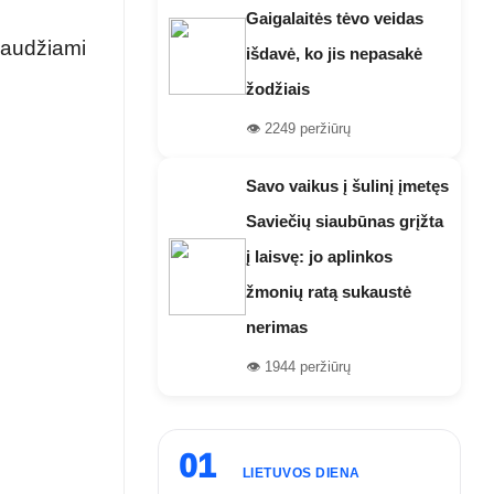
Gaigalaitės tėvo veidas
paudžiami
išdavė, ko jis nepasakė
žodžiais
👁️ 2249 peržiūrų
Savo vaikus į šulinį įmetęs
Saviečių siaubūnas grįžta
į laisvę: jo aplinkos
žmonių ratą sukaustė
nerimas
👁️ 1944 peržiūrų
01
LIETUVOS DIENA