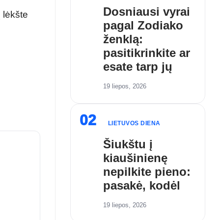
Dosniausi vyrai
 lėkšte
pagal Zodiako
ženklą:
pasitikrinkite ar
esate tarp jų
19 liepos, 2026
02
LIETUVOS DIENA
Šiukštu į
kiaušinienę
nepilkite pieno:
pasakė, kodėl
19 liepos, 2026