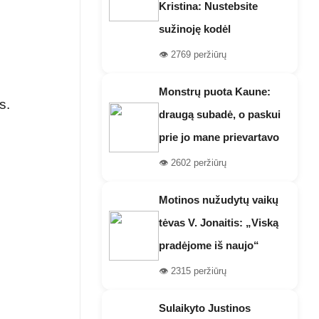
Kristina: Nustebsite
sužinoję kodėl
👁️ 2769 peržiūrų
.
Monstrų puota Kaune:
s.
draugą subadė, o paskui
prie jo mane prievartavo
👁️ 2602 peržiūrų
Motinos nužudytų vaikų
tėvas V. Jonaitis: „Viską
pradėjome iš naujo“
👁️ 2315 peržiūrų
Sulaikyto Justinos