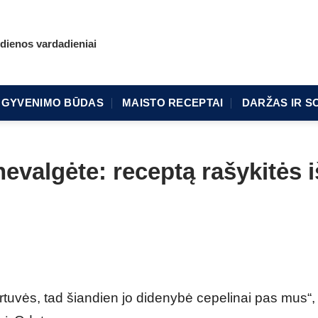
dienos vardadieniai
GYVENIMO BŪDAS
MAISTO RECEPTAI
DARŽAS IR S
evalgėte: receptą rašykitės i
irtuvės, tad šiandien jo didenybė cepelinai pas mus“,