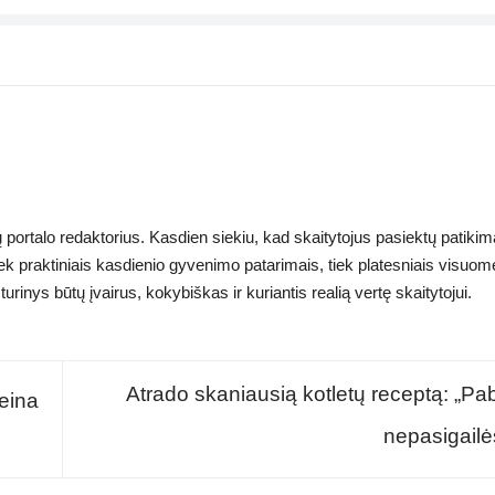
ų portalo redaktorius. Kasdien siekiu, kad skaitytojus pasiektų patikima
tiek praktiniais kasdienio gyvenimo patarimais, tiek platesniais visuo
rinys būtų įvairus, kokybiškas ir kuriantis realią vertę skaitytojui.
Atrado skaniausią kotletų receptą: „Pa
šeina
nepasigailė