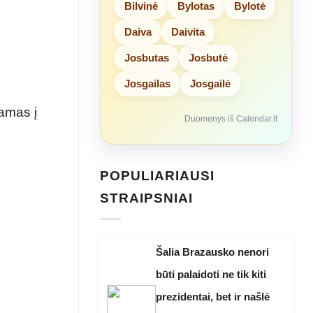
Bilvinė
Bylotas
Bylotė
Daiva
Daivita
Josbutas
Josbutė
Josgailas
Josgailė
amas į
Duomenys iš Calendar.lt
POPULIARIAUSI
STRAIPSNIAI
Šalia Brazausko nenori
būti palaidoti ne tik kiti
prezidentai, bet ir našlė