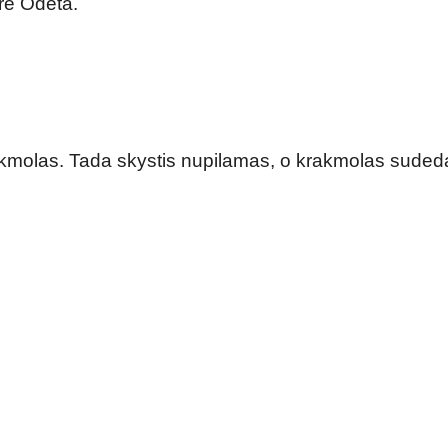
rė Odeta.
rakmolas. Tada skystis nupilamas, o krakmolas suded