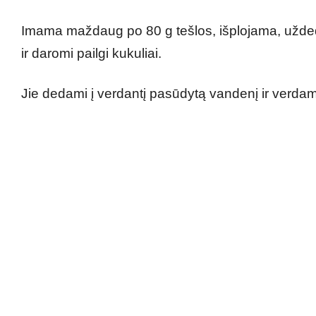
Imama maždaug po 80 g tešlos, išplojama, užded
ir daromi pailgi kukuliai.
Jie dedami į verdantį pasūdytą vandenį ir verda