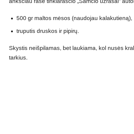
anksčiau rašė tinklaraščio „Samčio užrašai“ auto
500 gr maltos mėsos (naudojau kalakutieną),
truputis druskos ir pipirų.
Skystis neišpilamas, bet laukiama, kol nusės k
tarkius.