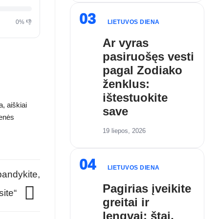
03
LIETUVOS DIENA
0% 👎
Ar vyras
pasiruošęs vesti
pagal Zodiako
ženklus:
ištestuokite
, aiškiai
save
menės
19 liepos, 2026
04
LIETUVOS DIENA
bandykite,
Pagirias įveikite
site“
greitai ir
lengvai: štai,