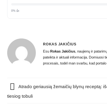
0% 👍
ROKAS JAKIČIUS
Esu
Rokas Jakičius
, naujienų ir patarim
pateikta ir aktuali informacija. Domiuosi 
procesais, todėl man svarbu, kad portalo tu
Atrado geriausią žemaičių blynų receptą: i
tiesiog tobuli