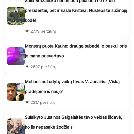
Šalia Brazausko nenori būti palaidoti ne tik kiti
prezidentai, bet ir našlė Kristina: Nustebsite sužinoję
kodėl
2779 peržiūrų
Monstrų puota Kaune: draugą subadė, o paskui prie
jo mane prievartavo
2607 peržiūrų
Motinos nužudytų vaikų tėvas V. Jonaitis: „Viską
pradėjome iš naujo“
2317 peržiūrų
Sulaikyto Justinos Gaigalaitės tėvo veidas išdavė,
ko jis nepasakė žodžiais