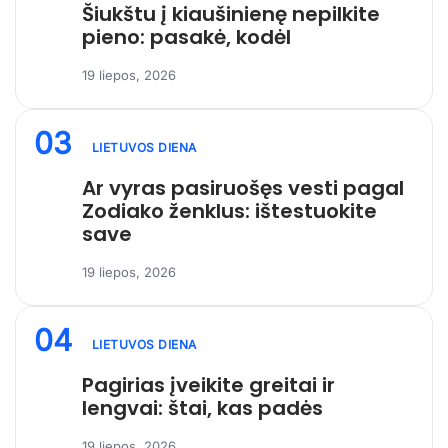
Šiukštu į kiaušinienę nepilkite
pieno: pasakė, kodėl
19 liepos, 2026
03
LIETUVOS DIENA
Ar vyras pasiruošęs vesti pagal
Zodiako ženklus: ištestuokite
save
19 liepos, 2026
04
LIETUVOS DIENA
Pagirias įveikite greitai ir
lengvai: štai, kas padės
19 liepos, 2026