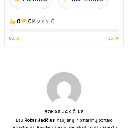
0
0
Iš viso: 0
0%
0%
ROKAS JAKIČIUS
Esu
Rokas Jakičius
, naujienų ir patarimų portalo
redaktorius. Kasdien siekiu, kad skaitytojus pasiektų