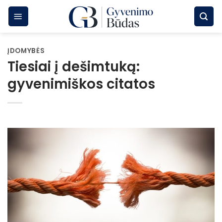
Skip
to
content
ĮDOMYBĖS
Tiesiai į dešimtuką:
gyvenimiškos citatos