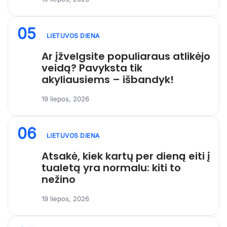
05
LIETUVOS DIENA
Ar įžvelgsite populiaraus atlikėjo
veidą? Pavyksta tik
akyliausiems – išbandyk!
19 liepos, 2026
06
LIETUVOS DIENA
Atsakė, kiek kartų per dieną eiti į
tualetą yra normalu: kiti to
nežino
19 liepos, 2026