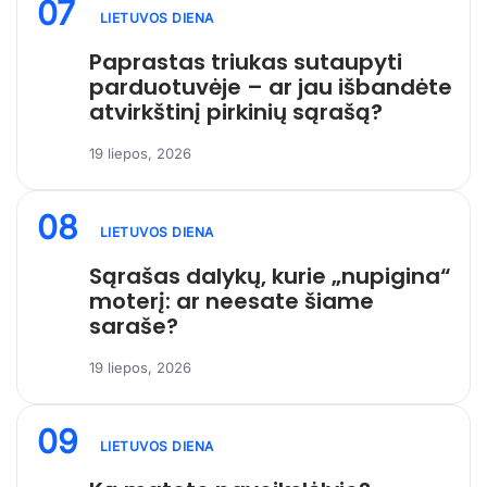
07
LIETUVOS DIENA
Paprastas triukas sutaupyti
parduotuvėje – ar jau išbandėte
atvirkštinį pirkinių sąrašą?
19 liepos, 2026
08
LIETUVOS DIENA
Sąrašas dalykų, kurie „nupigina“
moterį: ar neesate šiame
saraše?
19 liepos, 2026
09
LIETUVOS DIENA