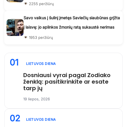
2255 peržiūrų
Savo vaikus į šulinį įmetęs Saviečių siaubūnas grįžta
į laisvę: jo aplinkos žmonių ratą sukaustė nerimas
1953 peržiūrų
01
LIETUVOS DIENA
Dosniausi vyrai pagal Zodiako
ženklą: pasitikrinkite ar esate
tarp jų
19 liepos, 2026
02
LIETUVOS DIENA