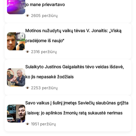
jo mane prievartavo
2605 peržiūrų
Motinos nužudytų vaikų tėvas V. Jonaitis: „Viską
pradėjome iš naujo“
2316 peržiūrų
Sulaikyto Justinos Gaigalaitės tėvo veidas išdavė,
ko jis nepasakė žodžiais
2253 peržiūrų
Savo vaikus į šulinį įmetęs Saviečių siaubūnas grįžta
į laisvę: jo aplinkos žmonių ratą sukaustė nerimas
1951 peržiūrų