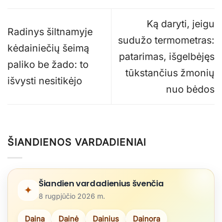
Ką daryti, jeigu
Radinys šiltnamyje
sudužo termometras:
kėdainiečių šeimą
patarimas, išgelbėjęs
paliko be žado: to
tūkstančius žmonių
išvysti nesitikėjo
nuo bėdos
ŠIANDIENOS VARDADIENIAI
Šiandien vardadienius švenčia
✦
8 rugpjūčio 2026 m.
Daina
Dainė
Dainius
Dainora