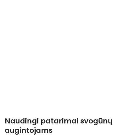
Naudingi patarimai svogūnų
augintojams