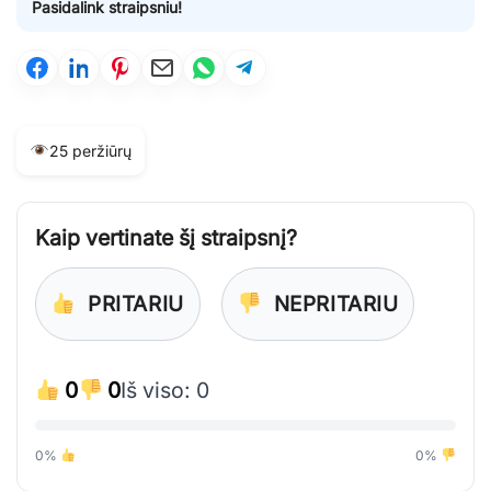
Pasidalink straipsniu!
25 peržiūrų
Kaip vertinate šį straipsnį?
PRITARIU
NEPRITARIU
0
0
Iš viso: 0
0%
0%