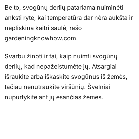
Be to, svogūnų derlių patariama nuiminėti
anksti ryte, kai temperatūra dar nėra aukšta ir
nepliskina kaitri saulė, rašo
gardeningknowhow.com.
Svarbu žinoti ir tai, kaip nuimti svogūnų
derlių, kad nepažeistumėte jų. Atsargiai
išraukite arba iškaskite svogūnus iš žemės,
tačiau nenutraukite viršūnių. Švelniai
nupurtykite ant jų esančias žemes.