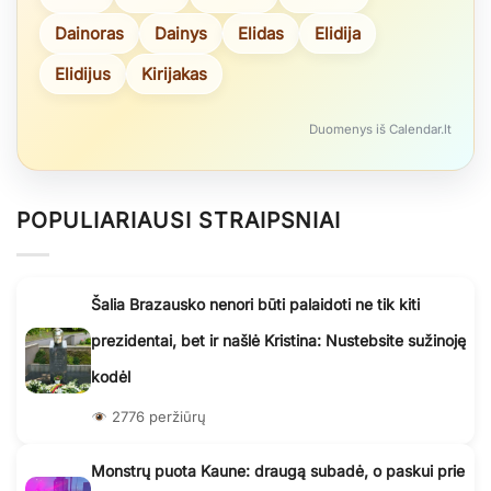
Dainoras
Dainys
Elidas
Elidija
Elidijus
Kirijakas
Duomenys iš Calendar.lt
POPULIARIAUSI STRAIPSNIAI
Šalia Brazausko nenori būti palaidoti ne tik kiti
prezidentai, bet ir našlė Kristina: Nustebsite sužinoję
kodėl
2776 peržiūrų
Monstrų puota Kaune: draugą subadė, o paskui prie