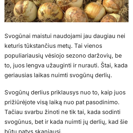
Svogūnai maistui naudojami jau daugiau nei
keturis tūkstančius metų. Tai vienos
populiariausių vėsiojo sezono daržovių, be
to, juos lengva užauginti ir nurauti. Štai, kada
geriausias laikas nuimti svogūnų derlių.
Svogūnų derlius priklausys nuo to, kaip juos
prižiūrėjote visą laiką nuo pat pasodinimo.
Tačiau svarbu žinoti ne tik tai, kada sodinti
svogūnus, bet ir kada nuimti jų derlių, kad šie
būtų patys skaniausi.