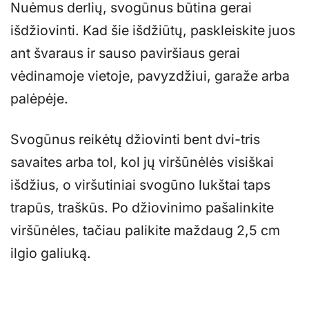
Nuėmus derlių, svogūnus būtina gerai
išdžiovinti. Kad šie išdžiūtų, paskleiskite juos
ant švaraus ir sauso paviršiaus gerai
vėdinamoje vietoje, pavyzdžiui, garaže arba
palėpėje.
Svogūnus reikėtų džiovinti bent dvi-tris
savaites arba tol, kol jų viršūnėlės visiškai
išdžius, o viršutiniai svogūno lukštai taps
trapūs, traškūs. Po džiovinimo pašalinkite
viršūnėles, tačiau palikite maždaug 2,5 cm
ilgio galiuką.