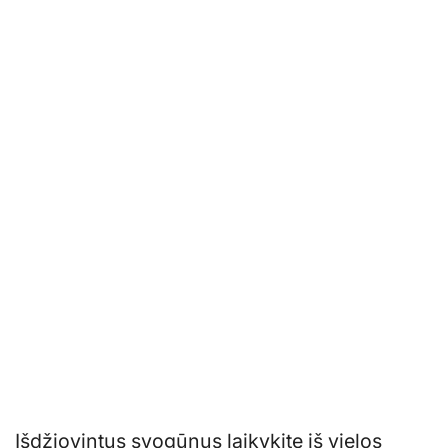
Išdžiovintus svogūnus laikykite iš vielos