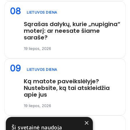
08
LIETUVOS DIENA
Sąrašas dalykų, kurie „nupigina“
moterį: ar neesate šiame
saraše?
19 liepos, 2026
09
LIETUVOS DIENA
Ką matote paveikslėlyje?
Nustebsite, ką tai atskleidžia
apie jus
19 liepos, 2026
×
10
Ši svetainė naudoja
LIETUVOS DIENA