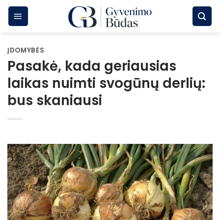
Skip
to
content
ĮDOMYBĖS
Pasakė, kada geriausias
laikas nuimti svogūnų derlių:
bus skaniausi