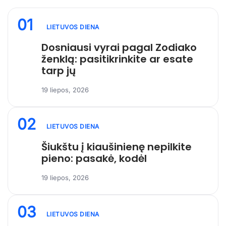
01
LIETUVOS DIENA
Dosniausi vyrai pagal Zodiako
ženklą: pasitikrinkite ar esate
tarp jų
19 liepos, 2026
02
LIETUVOS DIENA
Šiukštu į kiaušinienę nepilkite
pieno: pasakė, kodėl
19 liepos, 2026
03
LIETUVOS DIENA