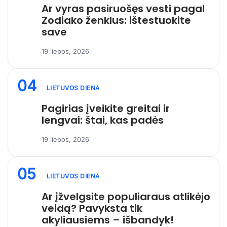
Ar vyras pasiruošęs vesti pagal
Zodiako ženklus: ištestuokite
save
19 liepos, 2026
04
LIETUVOS DIENA
Pagirias įveikite greitai ir
lengvai: štai, kas padės
19 liepos, 2026
05
LIETUVOS DIENA
Ar įžvelgsite populiaraus atlikėjo
veidą? Pavyksta tik
akyliausiems – išbandyk!