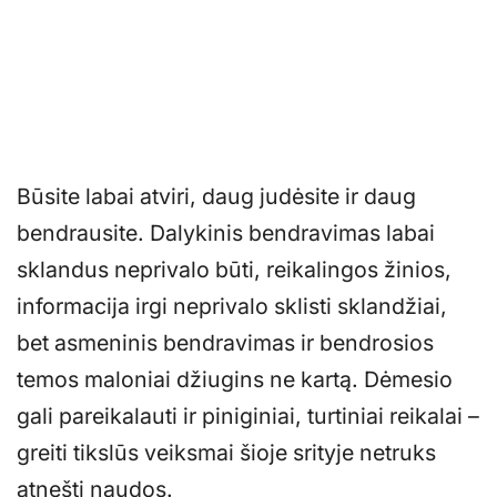
Būsite labai atviri, daug judėsite ir daug
bendrausite. Dalykinis bendravimas labai
sklandus neprivalo būti, reikalingos žinios,
informacija irgi neprivalo sklisti sklandžiai,
bet asmeninis bendravimas ir bendrosios
temos maloniai džiugins ne kartą. Dėmesio
gali pareikalauti ir piniginiai, turtiniai reikalai –
greiti tikslūs veiksmai šioje srityje netruks
atnešti naudos.