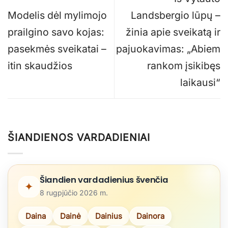
Modelis dėl mylimojo
Landsbergio lūpų –
prailgino savo kojas:
žinia apie sveikatą ir
pasekmės sveikatai –
pajuokavimas: „Abiem
itin skaudžios
rankom įsikibęs
laikausi“
ŠIANDIENOS VARDADIENIAI
Šiandien vardadienius švenčia
✦
8 rugpjūčio 2026 m.
Daina
Dainė
Dainius
Dainora