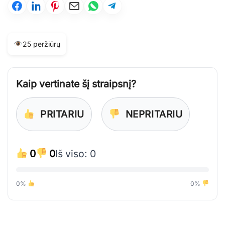
25 peržiūrų
Kaip vertinate šį straipsnį?
PRITARIU
NEPRITARIU
0
0
Iš viso: 0
0%
0%