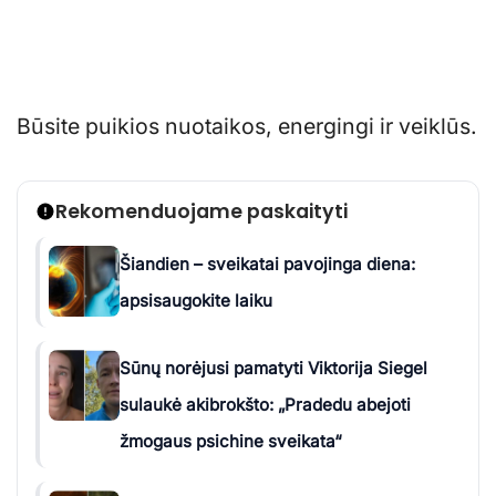
Būsite puikios nuotaikos, energingi ir veiklūs.
Rekomenduojame paskaityti
Šiandien – sveikatai pavojinga diena:
apsisaugokite laiku
Sūnų norėjusi pamatyti Viktorija Siegel
sulaukė akibrokšto: „Pradedu abejoti
žmogaus psichine sveikata“