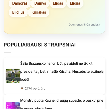
Dainoras
Dainys
Elidas
Elidija
Elidijus
Kirijakas
Duomenys iš Calendar.lt
POPULIARIAUSI STRAIPSNIAI
Šalia Brazausko nenori būti palaidoti ne tik kiti
prezidentai, bet ir našlė Kristina: Nustebsite sužinoję
kodėl
2774 peržiūrų
Monstrų puota Kaune: draugą subadė, o paskui prie
jo mane prievartavo