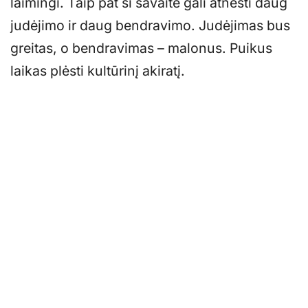
laimingi. Taip pat ši savaitė gali atnešti daug
judėjimo ir daug bendravimo. Judėjimas bus
greitas, o bendravimas – malonus. Puikus
laikas plėsti kultūrinį akiratį.