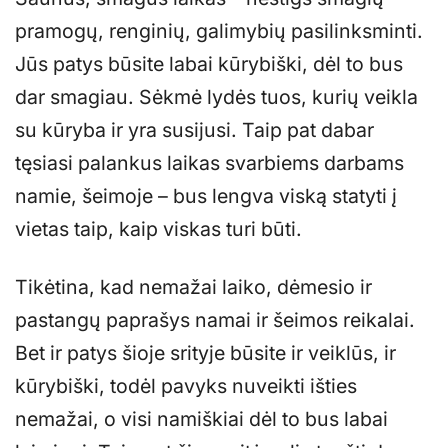
pramogų, renginių, galimybių pasilinksminti.
Jūs patys būsite labai kūrybiški, dėl to bus
dar smagiau. Sėkmė lydės tuos, kurių veikla
su kūryba ir yra susijusi. Taip pat dabar
tęsiasi palankus laikas svarbiems darbams
namie, šeimoje – bus lengva viską statyti į
vietas taip, kaip viskas turi būti.
Tikėtina, kad nemažai laiko, dėmesio ir
pastangų paprašys namai ir šeimos reikalai.
Bet ir patys šioje srityje būsite ir veiklūs, ir
kūrybiški, todėl pavyks nuveikti išties
nemažai, o visi namiškiai dėl to bus labai