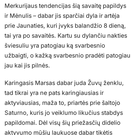
Merkurijaus tendencijas šią savaitę papildys
ir Mėnulis – dabar jis sparčiai dyla ir artėja
prie Jaunaties, kuri įvyks balandžio 8 dieną,
tai yra po savaitės. Kartu su dylančiu nakties
šviesuliu yra patogiau ką svarbesnio
užbaigti, o kažką svarbesnio pradėti patogiau
jau kai jis pilnės.
Karingasis Marsas dabar juda Žuvų ženklu,
tad tikrai yra ne pats karingiausias ir
aktyviausias, maža to, priartės prie šaltojo
Saturno, kuris jo veiklumo likučius stabdys
papildomai. Dėl visų šių priežasčių didelio
aktyvumo mūšių laukuose dabar tikėtis