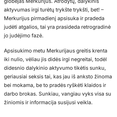
globėjas Merkurijus. Atrodytų, dalykinis
aktyvumas irgi turėtų trykšte trykšti, bet! –
Merkurijus pirmadienį apsisuka ir pradeda
judėti atgalios, tai yra prasideda retrogradinė
jo judėjimo fazė.
Apsisukimo metu Merkurijaus greitis krenta
iki nulio, vėliau jis didės irgi negreitai, todėl
didesnio dalykinio aktyvumo tikėtis sunku,
geriausiai seksis tai, kas jau iš anksto žinoma
bei mokama, be to pradės ryškėti klaidos ir
darbo brokas. Sunkiau, vangiau vyks visa su
žiniomis ir informacija susijusi veikla.