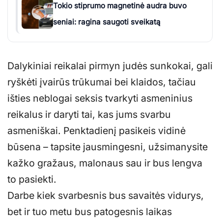
Tokio stiprumo magnetinė audra buvo
seniai: ragina saugoti sveikatą
Dalykiniai reikalai pirmyn judės sunkokai, gali
ryškėti įvairūs trūkumai bei klaidos, tačiau
išties neblogai seksis tvarkyti asmeninius
reikalus ir daryti tai, kas jums svarbu
asmeniškai. Penktadienį pasikeis vidinė
būsena – tapsite jausmingesni, užsimanysite
kažko gražaus, malonaus sau ir bus lengva
to pasiekti.
Darbe kiek svarbesnis bus savaitės vidurys,
bet ir tuo metu bus patogesnis laikas