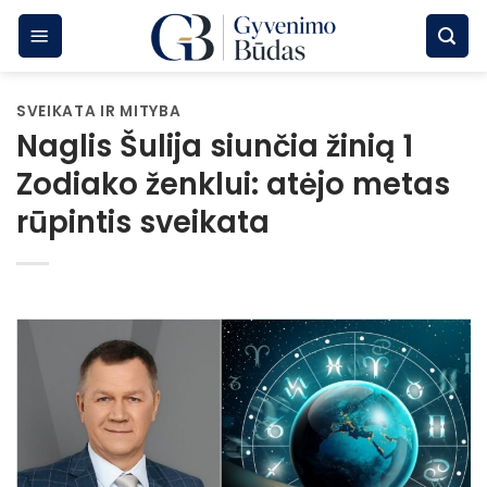
Skip
to
content
SVEIKATA IR MITYBA
Naglis Šulija siunčia žinią 1
Zodiako ženklui: atėjo metas
rūpintis sveikata