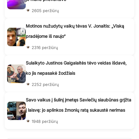
2605 peržiūrų
Motinos nužudytų vaikų tėvas V. Jonaitis: „Viską
pradėjome iš naujo“
2316 peržiūrų
Sulaikyto Justinos Gaigalaitės tėvo veidas išdavė,
ko jis nepasakė žodžiais
2252 peržiūrų
Savo vaikus į šulinį įmetęs Saviečių siaubūnas grįžta
į laisvę: jo aplinkos žmonių ratą sukaustė nerimas
1948 peržiūrų