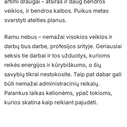
artimi draugai – atsiras ir daug bendros
veiklos, ir bendros kalbos. Puikus metas
svarstyti ateities planus.
Ramu nebus – nemažai visokios veiklos ir
darbų bus darbe, profesijos srityje. Geriausiai
seksis tie darbai ir tos užduotys, kurioms
reikės energijos ir kūrybiškumo, o šių
savybių tikrai nestokosite. Taip pat dabar gali
būti nemažai administracinių reikalų.
Palankus laikas kelionėms, ypač tokioms,
kurios skatina kaip reikiant pajudėti.