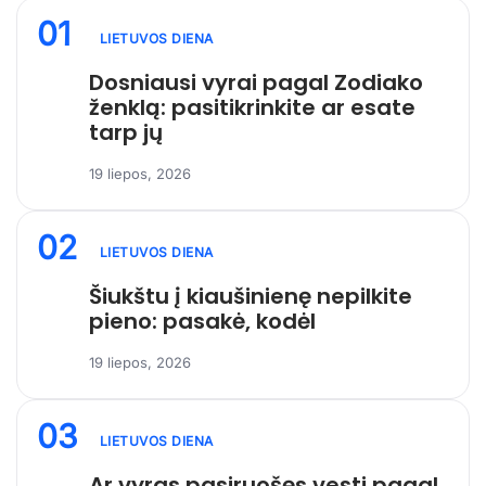
01
LIETUVOS DIENA
Dosniausi vyrai pagal Zodiako
ženklą: pasitikrinkite ar esate
tarp jų
19 liepos, 2026
02
LIETUVOS DIENA
Šiukštu į kiaušinienę nepilkite
pieno: pasakė, kodėl
19 liepos, 2026
03
LIETUVOS DIENA
Ar vyras pasiruošęs vesti pagal