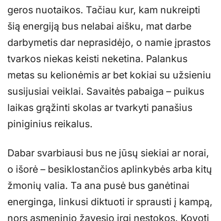
geros nuotaikos. Tačiau kur, kam nukreipti
šią energiją bus nelabai aišku, mat darbe
darbymetis dar neprasidėjo, o namie įprastos
tvarkos niekas keisti neketina. Palankus
metas su kelionėmis ar bet kokiai su užsieniu
susijusiai veiklai. Savaitės pabaiga – puikus
laikas grąžinti skolas ar tvarkyti panašius
piniginius reikalus.
Dabar svarbiausi bus ne jūsų siekiai ar norai,
o išorė – besiklostančios aplinkybės arba kitų
žmonių valia. Ta ana pusė bus ganėtinai
energinga, linkusi diktuoti ir sprausti į kampą,
nors asmeninio žavesio irgi nestokos. Kovoti