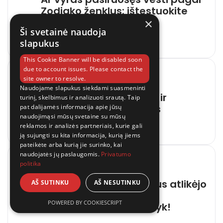
Zodiako ženklus: ištestuokite
save
×
Ši svetainė naudoja
slapukus
19 liepos, 2026
This Cookie Banner will be disabled soon
due to account issues. Please contact the
04
LIETUVOS DIENA
site owner to resolve.
Naudojame slapukus siekdami suasmeninti
Pagirias įveikite greitai ir
turinį, skelbimus ir analizuoti srautą. Taip
lengvai: štai, kas padės
pat dalijamės informacija apie jūsų
naudojimąsi mūsų svetaine su mūsų
reklamos ir analizės partneriais, kurie gali
19 liepos, 2026
ją sujungti su kita informacija, kurią jiems
pateikėte arba kurią jie surinko, kai
naudojatės jų paslaugomis.
Privatumo
05
politika
LIETUVOS DIENA
Ar įžvelgsite populiaraus atlikėjo
AŠ SUTINKU
AŠ NESUTINKU
veidą? Pavyksta tik
POWERED BY COOKIESCRIPT
akyliausiems – išbandyk!