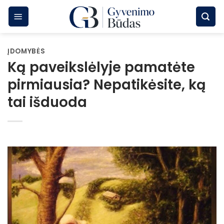
Skip
to
content
ĮDOMYBĖS
Ką paveikslėlyje pamatėte
pirmiausia? Nepatikėsite, ką
tai išduoda