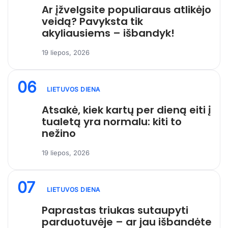
Ar įžvelgsite populiaraus atlikėjo
veidą? Pavyksta tik
akyliausiems – išbandyk!
19 liepos, 2026
06
LIETUVOS DIENA
Atsakė, kiek kartų per dieną eiti į
tualetą yra normalu: kiti to
nežino
19 liepos, 2026
07
LIETUVOS DIENA
Paprastas triukas sutaupyti
parduotuvėje – ar jau išbandėte