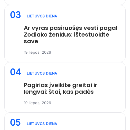
03
LIETUVOS DIENA
Ar vyras pasiruošęs vesti pagal
Zodiako ženklus: ištestuokite
save
19 liepos, 2026
04
LIETUVOS DIENA
Pagirias įveikite greitai ir
lengvai: štai, kas padės
19 liepos, 2026
05
LIETUVOS DIENA