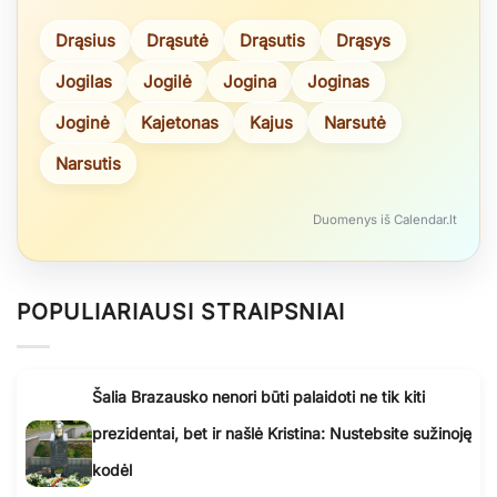
Drąsius
Drąsutė
Drąsutis
Drąsys
Jogilas
Jogilė
Jogina
Joginas
Joginė
Kajetonas
Kajus
Narsutė
Narsutis
Duomenys iš Calendar.lt
POPULIARIAUSI STRAIPSNIAI
Šalia Brazausko nenori būti palaidoti ne tik kiti
prezidentai, bet ir našlė Kristina: Nustebsite sužinoję
kodėl