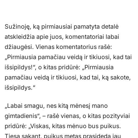
Sužinoję, ką pirmiausiai pamatyta detalė
atskleidžia apie juos, komentatoriai labai
džiaugėsi. Vienas komentatorius rašė:
„Pirmiausia pamačiau veidą ir tikiuosi, kad tai
išsipildys!“, o kitas pridūrė: „Pirmiausia
pamačiau veidą ir tikiuosi, kad tai, ką sakote,
išsipildys.“
„Labai smagu, nes kitą mėnesį mano
gimtadienis“, – rašė vienas, o kitas pozityviai
pridūrė: „Viskas, kitas mėnuo bus puikus.
Tiesą sakant, puikus metas prasideda jau