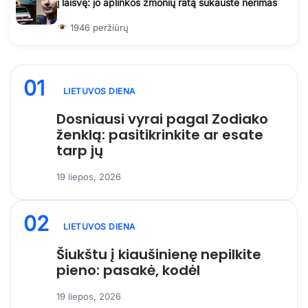
į laisvę: jo aplinkos žmonių ratą sukaustė nerimas
1946 peržiūrų
01
LIETUVOS DIENA
Dosniausi vyrai pagal Zodiako
ženklą: pasitikrinkite ar esate
tarp jų
19 liepos, 2026
02
LIETUVOS DIENA
Šiukštu į kiaušinienę nepilkite
pieno: pasakė, kodėl
19 liepos, 2026