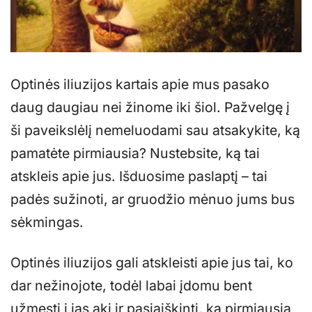
Optinės iliuzijos kartais apie mus pasako
daug daugiau nei žinome iki šiol. Pažvelgę į
ši paveikslėlį nemeluodami sau atsakykite, ką
pamatėte pirmiausia? Nustebsite, ką tai
atskleis apie jus. Išduosime paslaptį – tai
padės sužinoti, ar gruodžio mėnuo jums bus
sėkmingas.
Optinės iliuzijos gali atskleisti apie jus tai, ko
dar nežinojote, todėl labai įdomu bent
užmesti į jas akį ir pasiaiškinti, ką pirmiausia