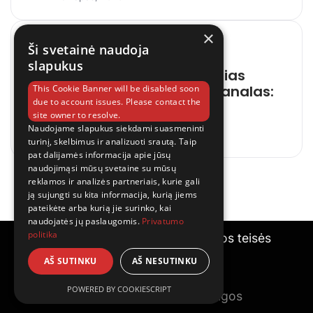
×
10
Ši svetainė naudoja
LIETUVOS DIENA
slapukus
Stuburas, tai svarbiausias
žmogaus energetinis kanalas:
This Cookie Banner will be disabled soon
due to account issues. Please contact the
apsauga ir patarimai
site owner to resolve.
Naudojame slapukus siekdami suasmeninti
19 liepos, 2026
turinį, skelbimus ir analizuoti srautą. Taip
pat dalijamės informacija apie jūsų
naudojimąsi mūsų svetaine su mūsų
reklamos ir analizės partneriais, kurie gali
ją sujungti su kita informacija, kurią jiems
pateikėte arba kurią jie surinko, kai
naudojatės jų paslaugomis.
Privatumo
politika
© 2026
Gyvenimobudas.lt
. Visos teisės
saugomos.
AŠ SUTINKU
AŠ NESUTINKU
POWERED BY COOKIESCRIPT
Valymo ir griovimo paslaugos