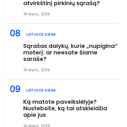
atvirkštinį pirkinių sąrašą?
19 liepos, 2026
08
LIETUVOS DIENA
Sąrašas dalykų, kurie „nupigina“
moterį: ar neesate šiame
saraše?
19 liepos, 2026
09
LIETUVOS DIENA
Ką matote paveikslėlyje?
Nustebsite, ką tai atskleidžia
apie jus
19 liepos, 2026