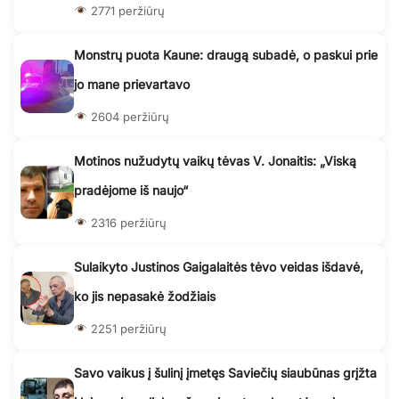
2771 peržiūrų
Monstrų puota Kaune: draugą subadė, o paskui prie
jo mane prievartavo
2604 peržiūrų
Motinos nužudytų vaikų tėvas V. Jonaitis: „Viską
pradėjome iš naujo“
2316 peržiūrų
Sulaikyto Justinos Gaigalaitės tėvo veidas išdavė,
ko jis nepasakė žodžiais
2251 peržiūrų
Savo vaikus į šulinį įmetęs Saviečių siaubūnas grįžta